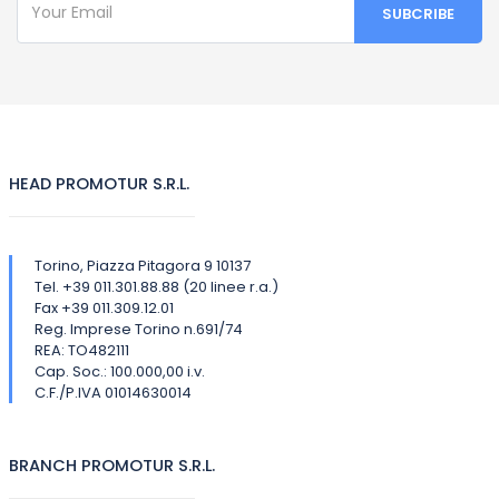
HEAD PROMOTUR S.R.L.
Torino, Piazza Pitagora 9 10137
Tel. +39 011.301.88.88 (20 linee r.a.)
Fax +39 011.309.12.01
Reg. Imprese Torino n.691/74
REA: TO482111
Cap. Soc.: 100.000,00 i.v.
C.F./P.IVA 01014630014
BRANCH PROMOTUR S.R.L.