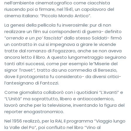
nell’ambiente cinematografico come ciacchista
riuscendo poi a firmare, nel 1941, un capolavoro del
cinema italiano: “Piccolo Mondo Antico”.
La genesi della pellicola fu inverosimile: pur di non
realizzare un film sui corrispondenti di guerra- definito
“
orrendo e un po’ fascista
” dallo stesso Soldati- firmò
un contratto in cui si impegnava a girare le vicende
tratte dal romanzo di Fogazzaro, anche se non aveva
ancora letto il libro. A questo lungometraggio seguirono
tanti altri successi, come per esempio le
“
Miserie del
signor Travet
”,
tratto da una commedia di Bersezio,
dove il protagonista fu considerato- da diversi critici-
l’antesignano di Fantozzi.
Come giornalista collaborò con i quotidiani “L’Avanti” e
“L’Unità” ma soprattutto, libero e antiaccademico,
lavorò anche per la televisione, inventando la figura del
reporter enogastronomico.
Nel 1956 realizzò, per la RAI, il programma “Viaggio lungo
la Valle del Po”, poi confluito nel libro “Vino al