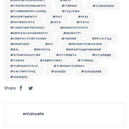
#APPUNTIDIVIAGGIO
#ARTE
#CENTROPANNUNZIO
#CINEMA
#CORAGGIO
#CORRIEREDELLASERA
#CULTURA
#DIVERTIMENTO
#FIAT
#FILM
#GIORNALISTA
#GITA
#ITALIA
#LUNGOMETRAGGIO
#MARIOSOLDATI
#MEDAGLIADARGENTO
#MURAZZI
#ONEFACTORYTOWN
#ORDINE
#PELLICOLA
#PIEMONTE
#PO
#PROMOTURVIAGGI
#RAI
#REGISTA
#RIPARTIAMOINSIEME
#SCENEGGIATORE
#SCOPERTA
#SCOPRIRE
#TARGA
#TERRITORIO
#TORINO
#TURISMOITALIA
#TURISMOTORINO
#VALORECIVILE
#VIAGGI
#VIAGGIARE
#VIAGGIO
Share
emanuele