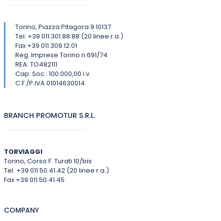
Torino, Piazza Pitagora 9 10137
Tel. +39 011.301.88.88 (20 linee r.a.)
Fax +39 011.309.12.01
Reg. Imprese Torino n.691/74
REA: TO482111
Cap. Soc.: 100.000,00 i.v.
C.F./P.IVA 01014630014
BRANCH PROMOTUR S.R.L.
TORVIAGGI
Torino, Corso F. Turati 10/bis
Tel. +39 011.50.41.42 (20 linee r.a.)
Fax +39 011.50.41.45
COMPANY