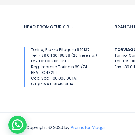
HEAD PROMOTUR S.R.L.
BRANCH P
Torino, Piazza Pitagora 9 10137
TORVIAG
Tel. +39 011.301.88.88 (20 linee r.a.)
Torino, Cor
Fax +39 011.309.12.01
Tel. +39 01
Reg. Imprese Torino n.691/74
Fax +39 011
REA: TO482111
Cap. Soc.: 100.000,00 i.v.
C.F./P.IVA 01014630014
Copyright © 2026 by
Promotur Viaggi