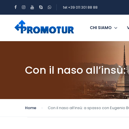
tel:+39 011 301 88 88
CHI SIAMO
Con il naso all’insù
Home
Con il naso all’insù: a spasso con Eugenio B