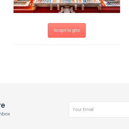
Scopri la gita
re
inbox