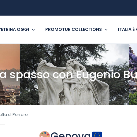
VETRINA OGGI
PROMOTUR COLLECTIONS
ITALIA È
: a spasso con Eugenio Bu
uffa di Perrero
Genova