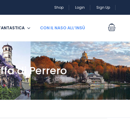
Shop
Login
Sign Up
 FANTASTICA
CON IL NASO ALL’INSÙ
ffa di Perrero