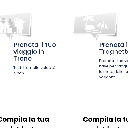
Prenota il tuo
Prenota i
viaggio in
Traghett
Treno
Prenota il tuo v
nave per raggi
Tutti i treni alta velocità
la meta delle t
e non
vacanze
Compila la tua
Compila la t