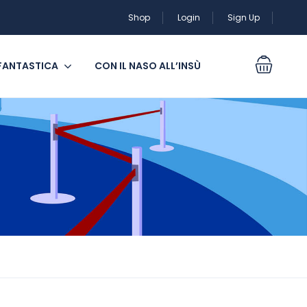
Shop
Login
Sign Up
 FANTASTICA
CON IL NASO ALL’INSÙ