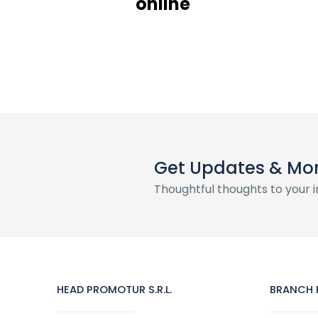
online
Get Updates & Mo
Thoughtful thoughts to your 
HEAD PROMOTUR S.R.L.
BRANCH P