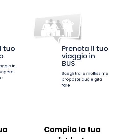
l tuo
Prenota il tuo
o
viaggio in
BUS
iaggio in
ungere
Scegli tra le moltissime
ue
proposte quale gita
fare
ua
Compila la tua