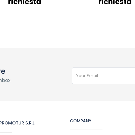
richiesta
richiesta
re
inbox
COMPANY
ROMOTUR S.R.L.