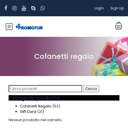
Login
Sign Up
Cofanetti regalo
Cerca:
Cerca
Categorie prodotto
Cofanetti Regalo
(53)
Gift Card
(21)
Nessun prodotto nel carrello.