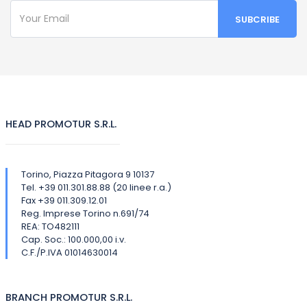
HEAD PROMOTUR S.R.L.
Torino, Piazza Pitagora 9 10137
Tel. +39 011.301.88.88 (20 linee r.a.)
Fax +39 011.309.12.01
Reg. Imprese Torino n.691/74
REA: TO482111
Cap. Soc.: 100.000,00 i.v.
C.F./P.IVA 01014630014
BRANCH PROMOTUR S.R.L.