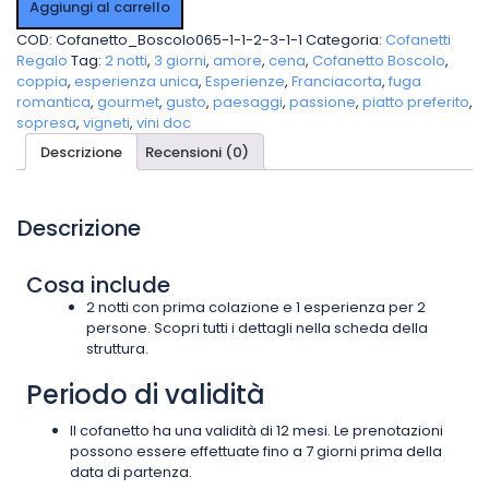
TRE
Aggiungi al carrello
GIORNI
COD:
Cofanetto_Boscolo065-1-1-2-3-1-1
Categoria:
Cofanetti
CON
Regalo
Tag:
2 notti
,
3 giorni
,
amore
,
cena
,
Cofanetto Boscolo
,
CENA
coppia
,
esperienza unica
,
Esperienze
,
Franciacorta
,
fuga
IN
romantica
,
gourmet
,
gusto
,
paesaggi
,
passione
,
piatto preferito
,
FRANCIACORTA
sopresa
,
vigneti
,
vini doc
quantità
Descrizione
Recensioni (0)
Descrizione
Cosa include
2 notti con prima colazione e 1 esperienza per 2
persone. Scopri tutti i dettagli nella scheda della
struttura.
Periodo di validità
Il cofanetto ha una validità di 12 mesi. Le prenotazioni
possono essere effettuate fino a 7 giorni prima della
data di partenza.