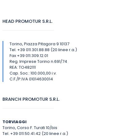
HEAD PROMOTUR S.R.L.
Torino, Piazza Pitagora 9 10137
Tel. +39 011.301.88.88 (20 linee r.a.)
Fax +39 011.309.12.01
Reg. Imprese Torino n.691/74
REA: TO482111
Cap. Soc.: 100.000,00 i.v.
C.F./P.IVA 01014630014
BRANCH PROMOTUR S.R.L.
TORVIAGGI
Torino, Corso F. Turati 10/bis
Tel. +39 011.50.41.42 (20 linee r.a.)