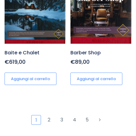
Baite e Chalet
Barber Shop
€619,00
€89,00
Aggiungi al carrello
Aggiungi al carrello
2
3
4
5
1