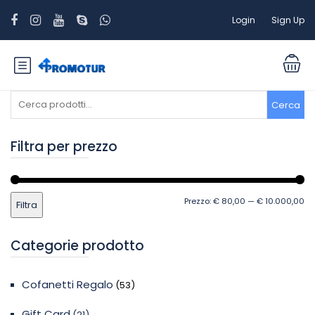
Login
Sign Up
Cerca:
Cerca
Filtra per prezzo
Pr
Pr
Prezzo:
€ 80,00
—
€ 10.000,00
Filtra
Mi
M
Categorie prodotto
Cofanetti Regalo
(53)
Gift Card
(21)