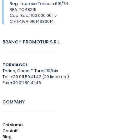
Reg. Imprese Torino n.691/74
REA: TO482111
Cap. Soc.: 100.000,00 i.v.
C.F./P.IVA 01014630014
BRANCH PROMOTUR S.R.L.
TORVIAGGI
Torino, Corso F. Turati 10/bis
Tel. +39 011.50.41.42 (20 linee r.a.)
Fax +39 011.50.41.45
COMPANY
Chi siamo
Contatti
Blog