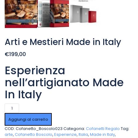
Arti e Mestieri Made in Italy
€199,00
Esperienza
nell’artigianato Made
In Italy
Arti
e
Mestieri
Aggiungi al carrello
Made
COD:
Cofanetto_Boscolo023
Categoria:
Cofanetti Regalo
Tag:
in
arte
,
Cofanetto Boscolo
,
Esperienze
,
Italia
,
Made in Italy
,
Italy