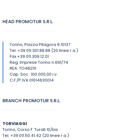
HEAD PROMOTUR S.R.L.
Torino, Piazza Pitagora 9 10137
Tel. +39 011.301.88.88 (20 linee r.a.)
Fax +39 011.309.12.01
Reg. Imprese Torino n.691/74
REA: TO482111
Cap. Soc.: 100.000,00 i.v.
C.F./P.IVA 01014630014
BRANCH PROMOTUR S.R.L.
TORVIAGGI
Torino, Corso F. Turati 10/bis
Tel. +39 011.50.41.42 (20 linee r.a.)