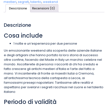
mestieri
,
segreti
,
talento
,
weekend
quantità
Descrizione
Recensioni (0)
Descrizione
Cosa include
1 notte e un’esperienza per due persone
Un emozionante weekend alla scoperta delle aziende italiane
e degli artigiani che hanno portato la loro storia di successo
oltre confine, facendo del Made in Italy un marchio celebre nel
mondo. Ascolt
erete di persona i racconti di chi ha creduto e
fatto crescere gli antichi mestieri d’Italia e l’arte del fatto a
mano. Vi incanterete di fronte ai maestri liutai a Cremona,
all’antichissima tecnica della cartapesta a Lecce, ai
famosissimi presepi napoletani. Tantissime altre realtà vi
aspettano per svelarvi i segreti racchiusi nel cuore e nel talento
italiano
Periodo di validità