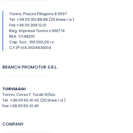
Torino, Piazza Pitagora 9 10137
Tel. +39 011.301.88.88 (20 linee r.a.)
Fax +39 011.309.12.01
Reg. Imprese Torino n.691/74
REA: TO482111
Cap. Soc.: 100.000,00 i.v.
C.F./P.IVA 01014630014
BRANCH PROMOTUR S.R.L.
TORVIAGGI
Torino, Corso F. Turati 10/bis
Tel. +39 011.50.41.42 (20 linee r.a.)
Fax +39 011.50.41.45
COMPANY