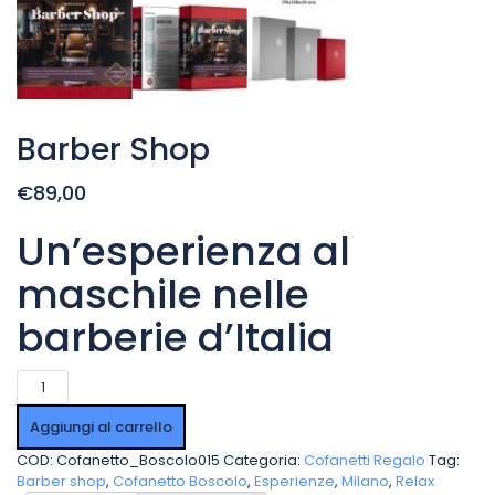
Barber Shop
€89,00
Un’esperienza al
maschile nelle
barberie d’Italia
Barber
Shop
quantità
Aggiungi al carrello
COD:
Cofanetto_Boscolo015
Categoria:
Cofanetti Regalo
Tag:
Barber shop
,
Cofanetto Boscolo
,
Esperienze
,
Milano
,
Relax