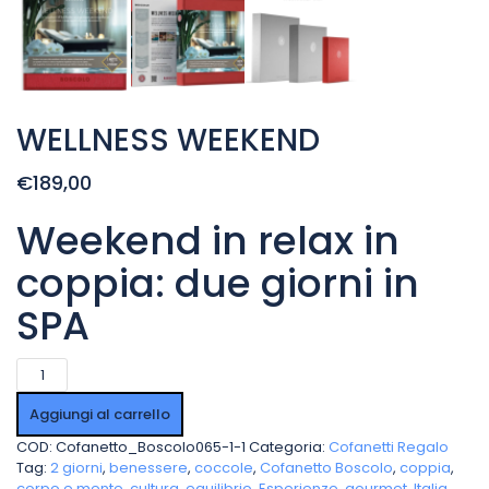
WELLNESS WEEKEND
€189,00
Weekend in relax in
coppia: due giorni in
SPA
WELLNESS
WEEKEND
quantità
Aggiungi al carrello
COD:
Cofanetto_Boscolo065-1-1
Categoria:
Cofanetti Regalo
Tag:
2 giorni
,
benessere
,
coccole
,
Cofanetto Boscolo
,
coppia
,
corpo e mente
,
cultura
,
equilibrio
,
Esperienze
,
gourmet
,
Italia
,