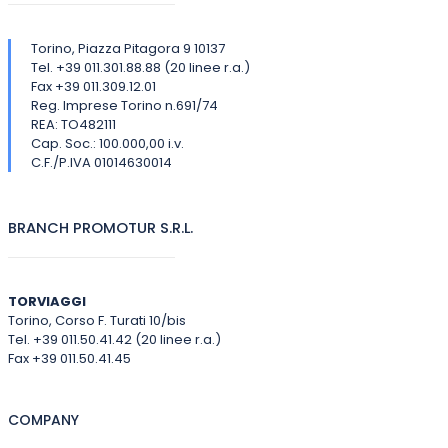
Torino, Piazza Pitagora 9 10137
Tel. +39 011.301.88.88 (20 linee r.a.)
Fax +39 011.309.12.01
Reg. Imprese Torino n.691/74
REA: TO482111
Cap. Soc.: 100.000,00 i.v.
C.F./P.IVA 01014630014
BRANCH PROMOTUR S.R.L.
TORVIAGGI
Torino, Corso F. Turati 10/bis
Tel. +39 011.50.41.42 (20 linee r.a.)
Fax +39 011.50.41.45
COMPANY