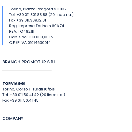
Torino, Piazza Pitagora 9 10137
Tel. +39 011.301.88.88 (20 linee r.a.)
Fax +39 011.309.12.01
Reg. Imprese Torino n.691/74
REA: TO482111
Cap. Soc.: 100.000,00 i.v.
C.F./P.IVA 01014630014
BRANCH PROMOTUR S.R.L.
TORVIAGGI
Torino, Corso F. Turati 10/bis
Tel. +39 011.50.41.42 (20 linee r.a.)
Fax +39 011.50.41.45
COMPANY