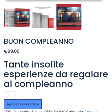
BUON COMPLEANNO
€99,00
Tante insolite
esperienze da regalare
al compleanno
BUON
COMPLEANNO
quantità
Aggiungi al carrello
COD:
Cofanetto_Boscolo065-1-1-2-1-1
Categoria:
Cofanetti