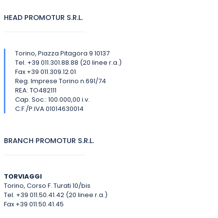
HEAD PROMOTUR S.R.L.
Torino, Piazza Pitagora 9 10137
Tel. +39 011.301.88.88 (20 linee r.a.)
Fax +39 011.309.12.01
Reg. Imprese Torino n.691/74
REA: TO482111
Cap. Soc.: 100.000,00 i.v.
C.F./P.IVA 01014630014
BRANCH PROMOTUR S.R.L.
TORVIAGGI
Torino, Corso F. Turati 10/bis
Tel. +39 011.50.41.42 (20 linee r.a.)
Fax +39 011.50.41.45