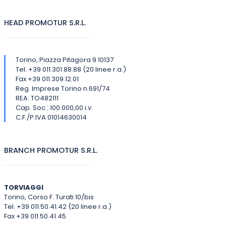
HEAD PROMOTUR S.R.L.
Torino, Piazza Pitagora 9 10137
Tel. +39 011.301.88.88 (20 linee r.a.)
Fax +39 011.309.12.01
Reg. Imprese Torino n.691/74
REA: TO482111
Cap. Soc.: 100.000,00 i.v.
C.F./P.IVA 01014630014
BRANCH PROMOTUR S.R.L.
TORVIAGGI
Torino, Corso F. Turati 10/bis
Tel. +39 011.50.41.42 (20 linee r.a.)
Fax +39 011.50.41.45