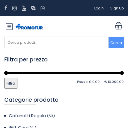
Login
Sign Up
Cerca:
Cerca
Filtra per prezzo
Pr
Pr
Prezzo:
€ 0,00
—
€ 10.000,00
Filtra
Mi
M
Categorie prodotto
Cofanetti Regalo
(53)
Gift Card
(21)