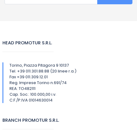
HEAD PROMOTUR S.R.L.
Torino, Piazza Pitagora 9 10137
Tel. +39 011.301.88.88 (20 linee r.a.)
Fax +39 011.309.12.01
Reg. Imprese Torino n.691/74
REA: TO482111
Cap. Soc.: 100.000,00 i.v.
C.F./P.IVA 01014630014
BRANCH PROMOTUR S.R.L.