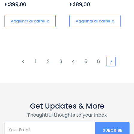
€399,00
€189,00
Aggiungi al carrello
Aggiungi al carrello
1
2
3
4
5
6
7
Get Updates & More
Thoughtful thoughts to your inbox