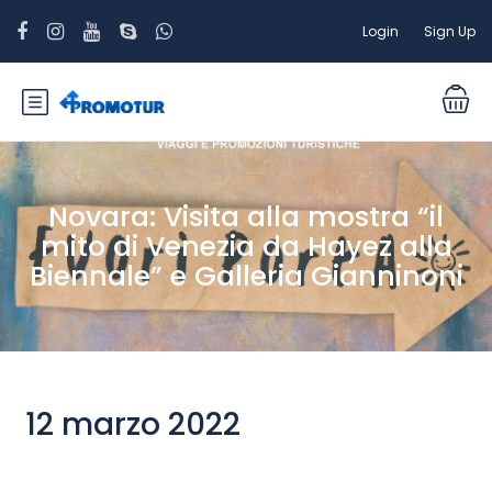
Login
Sign Up
Novara: Visita alla mostra “il
mito di Venezia da Hayez alla
Biennale” e Galleria Gianninoni
12 marzo 2022