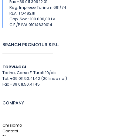
Fax +39 011.309.12.01
Reg. Imprese Torino n.691/74
REA: TO482111
Cap. Soc.: 100.000,00 i.v.
C.F./P.IVA 01014630014
BRANCH PROMOTUR S.R.L.
TORVIAGGI
Torino, Corso F. Turati 10/bis
Tel. +39 011.50.41.42 (20 linee r.a.)
Fax +39 011.50.41.45
COMPANY
Chi siamo
Contatti