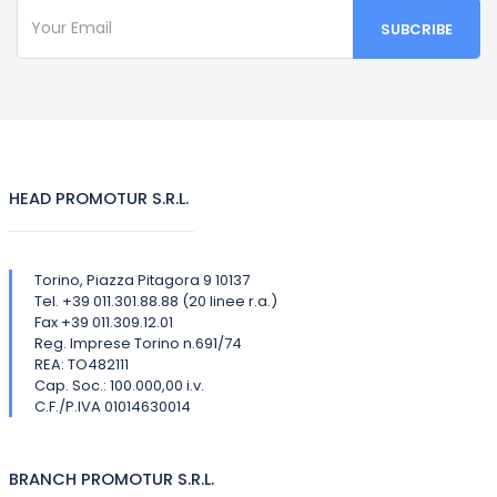
HEAD PROMOTUR S.R.L.
Torino, Piazza Pitagora 9 10137
Tel. +39 011.301.88.88 (20 linee r.a.)
Fax +39 011.309.12.01
Reg. Imprese Torino n.691/74
REA: TO482111
Cap. Soc.: 100.000,00 i.v.
C.F./P.IVA 01014630014
BRANCH PROMOTUR S.R.L.