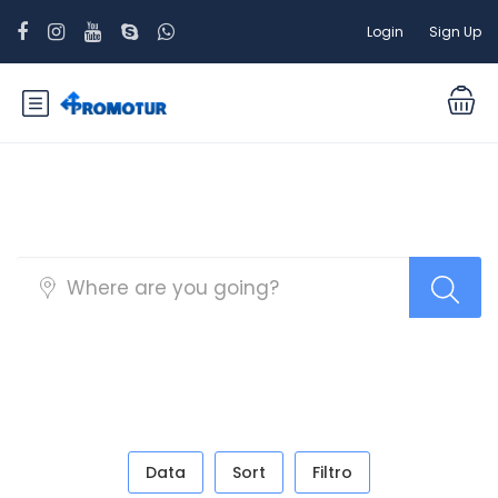
Login
Sign Up
Top Search Layout
Data
Sort
Filtro