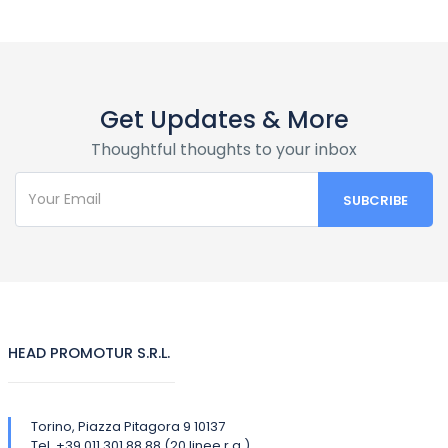
Get Updates & More
Thoughtful thoughts to your inbox
HEAD PROMOTUR S.R.L.
Torino, Piazza Pitagora 9 10137
Tel. +39 011.301.88.88 (20 linee r.a.)