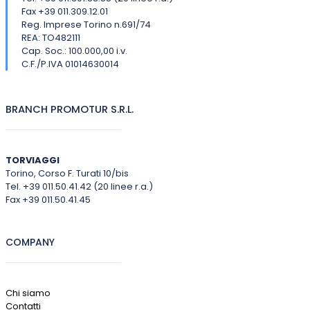
Fax +39 011.309.12.01
Reg. Imprese Torino n.691/74
REA: TO482111
Cap. Soc.: 100.000,00 i.v.
C.F./P.IVA 01014630014
BRANCH PROMOTUR S.R.L.
TORVIAGGI
Torino, Corso F. Turati 10/bis
Tel. +39 011.50.41.42 (20 linee r.a.)
Fax +39 011.50.41.45
COMPANY
Chi siamo
Contatti