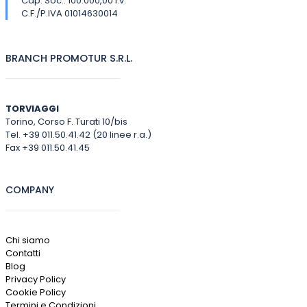
Cap. Soc.: 100.000,00 i.v.
C.F./P.IVA 01014630014
BRANCH PROMOTUR S.R.L.
TORVIAGGI
Torino, Corso F. Turati 10/bis
Tel. +39 011.50.41.42 (20 linee r.a.)
Fax +39 011.50.41.45
COMPANY
Chi siamo
Contatti
Blog
Privacy Policy
Cookie Policy
Termini e Condizioni