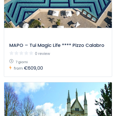
diving interno al resort.
MAPO – Tui Magic Life **** Pizzo Calabro
0 review
7 giorni
€609,00
from