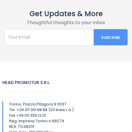
VERACLUB SALALAH 4* – MIRBAT/SALALAH
Situato nella tranquilla e suggestiva baia di Mirbat, nella
Get Updates & More
regione di Dhofar, il Veraclub Salalah si affaccia sul mare.
Thoughtful thoughts to your inbox
Si presenta come una moderna ed elegante struttura
dotata di ogni comfort, adatta ad una clientela alla
ricerca di relax e benessere, ma anche a chi è alla
scoperta di luoghi affascinanti, di cui la regione è ricca.
Il colore bianco della sabbia e la limpidezza dell’acqua ne
fanno uno dei punti mare più apprezzati di Salalah.
Centro diving Extra Divers situato a 5 minuti dal resort.
HEAD PROMOTUR S.R.L.
Torino, Piazza Pitagora 9 10137
Tel. +39 011.301.88.88 (20 linee r.a.)
Fax +39 011.309.12.01
Reg. Imprese Torino n.691/74
REA: TO482111