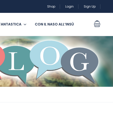
Shop
Login
Sign Up
 FANTASTICA
CON IL NASO ALL’INSÙ