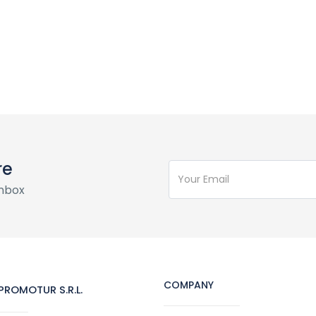
re
inbox
COMPANY
ROMOTUR S.R.L.