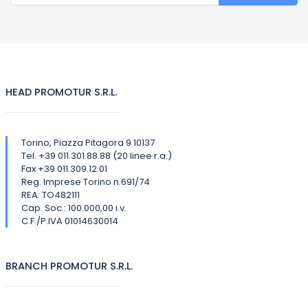
HEAD PROMOTUR S.R.L.
Torino, Piazza Pitagora 9 10137
Tel. +39 011.301.88.88 (20 linee r.a.)
Fax +39 011.309.12.01
Reg. Imprese Torino n.691/74
REA: TO482111
Cap. Soc.: 100.000,00 i.v.
C.F./P.IVA 01014630014
BRANCH PROMOTUR S.R.L.