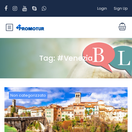
Login
Sign Up
Tag:
#Venezia
Non categorizzato