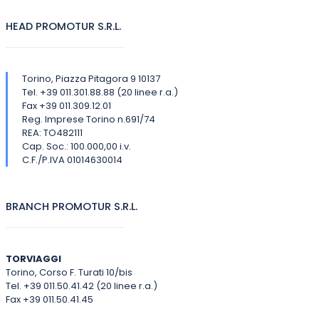
HEAD PROMOTUR S.R.L.
Torino, Piazza Pitagora 9 10137
Tel. +39 011.301.88.88 (20 linee r.a.)
Fax +39 011.309.12.01
Reg. Imprese Torino n.691/74
REA: TO482111
Cap. Soc.: 100.000,00 i.v.
C.F./P.IVA 01014630014
BRANCH PROMOTUR S.R.L.
TORVIAGGI
Torino, Corso F. Turati 10/bis
Tel. +39 011.50.41.42 (20 linee r.a.)
Fax +39 011.50.41.45