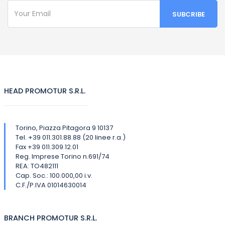
HEAD PROMOTUR S.R.L.
Torino, Piazza Pitagora 9 10137
Tel. +39 011.301.88.88 (20 linee r.a.)
Fax +39 011.309.12.01
Reg. Imprese Torino n.691/74
REA: TO482111
Cap. Soc.: 100.000,00 i.v.
C.F./P.IVA 01014630014
BRANCH PROMOTUR S.R.L.