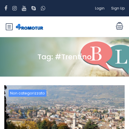
Login
Sign Up
Tag:
#Trentino
Non categorizzato