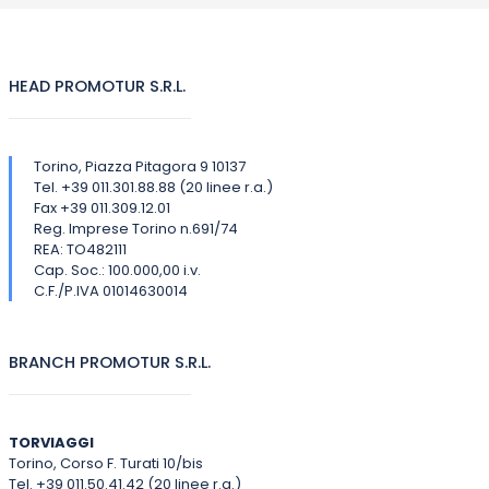
HEAD PROMOTUR S.R.L.
Torino, Piazza Pitagora 9 10137
Tel. +39 011.301.88.88 (20 linee r.a.)
Fax +39 011.309.12.01
Reg. Imprese Torino n.691/74
REA: TO482111
Cap. Soc.: 100.000,00 i.v.
C.F./P.IVA 01014630014
BRANCH PROMOTUR S.R.L.
TORVIAGGI
Torino, Corso F. Turati 10/bis
Tel. +39 011.50.41.42 (20 linee r.a.)