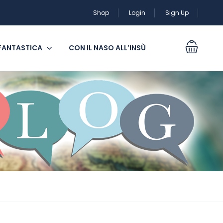
Shop
Login
Sign Up
 FANTASTICA
CON IL NASO ALL’INSÙ