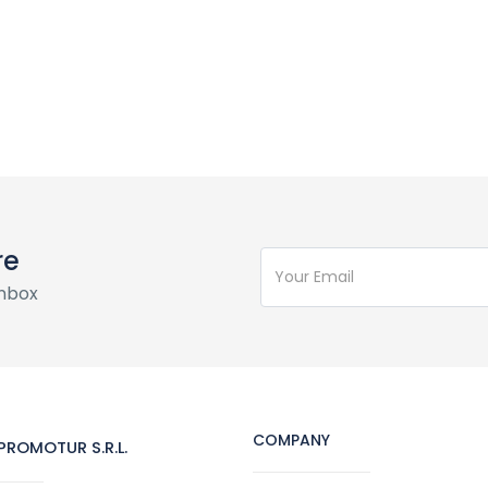
re
inbox
COMPANY
ROMOTUR S.R.L.