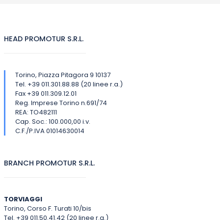
HEAD PROMOTUR S.R.L.
Torino, Piazza Pitagora 9 10137
Tel. +39 011.301.88.88 (20 linee r.a.)
Fax +39 011.309.12.01
Reg. Imprese Torino n.691/74
REA: TO482111
Cap. Soc.: 100.000,00 i.v.
C.F./P.IVA 01014630014
BRANCH PROMOTUR S.R.L.
TORVIAGGI
Torino, Corso F. Turati 10/bis
Tel. +39 011.50.41.42 (20 linee r.a.)