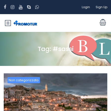
Login
Sign Up
Tag:
#sassi
Non categorizzato