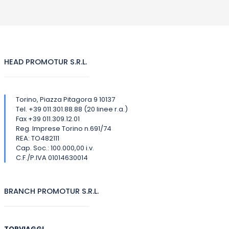
HEAD PROMOTUR S.R.L.
Torino, Piazza Pitagora 9 10137
Tel. +39 011.301.88.88 (20 linee r.a.)
Fax +39 011.309.12.01
Reg. Imprese Torino n.691/74
REA: TO482111
Cap. Soc.: 100.000,00 i.v.
C.F./P.IVA 01014630014
BRANCH PROMOTUR S.R.L.
TORVIAGGI