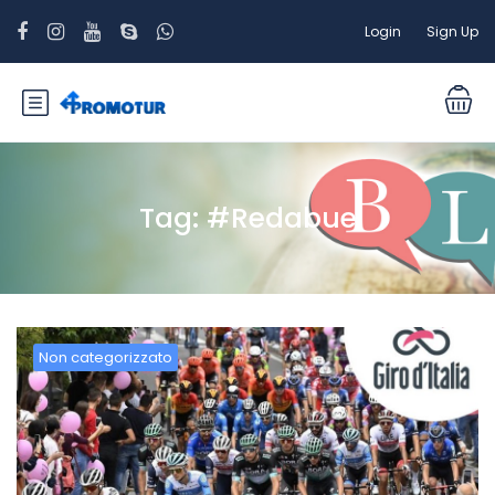
Login
Sign Up
Tag:
#Redabue
Non categorizzato