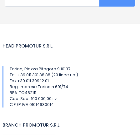
HEAD PROMOTUR S.R.L.
Torino, Piazza Pitagora 9 10137
Tel. +39 011.301.88.88 (20 linee r.a.)
Fax +39 011.309.12.01
Reg. Imprese Torino n.691/74
REA: TO482111
Cap. Soc.: 100.000,00 i.v.
C.F./P.IVA 01014630014
BRANCH PROMOTUR S.R.L.