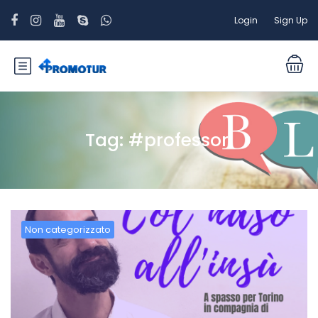
Login
Sign Up
Tag:
#professori
Non categorizzato