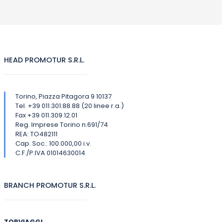
HEAD PROMOTUR S.R.L.
Torino, Piazza Pitagora 9 10137
Tel. +39 011.301.88.88 (20 linee r.a.)
Fax +39 011.309.12.01
Reg. Imprese Torino n.691/74
REA: TO482111
Cap. Soc.: 100.000,00 i.v.
C.F./P.IVA 01014630014
BRANCH PROMOTUR S.R.L.
TORVIAGGI