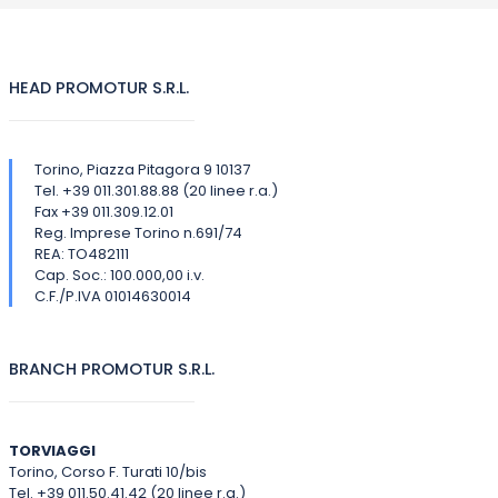
HEAD PROMOTUR S.R.L.
Torino, Piazza Pitagora 9 10137
Tel. +39 011.301.88.88 (20 linee r.a.)
Fax +39 011.309.12.01
Reg. Imprese Torino n.691/74
REA: TO482111
Cap. Soc.: 100.000,00 i.v.
C.F./P.IVA 01014630014
BRANCH PROMOTUR S.R.L.
TORVIAGGI
Torino, Corso F. Turati 10/bis
Tel. +39 011.50.41.42 (20 linee r.a.)