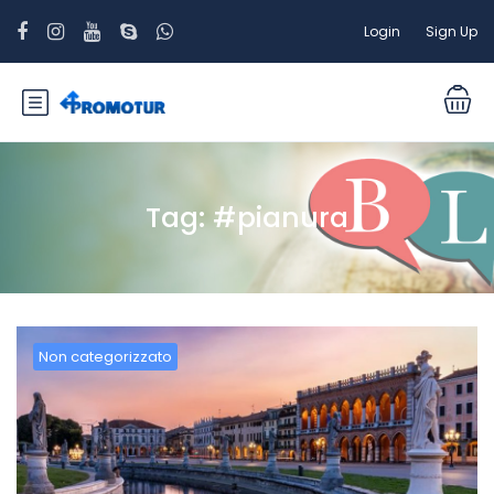
Login
Sign Up
Tag:
#pianura
Non categorizzato