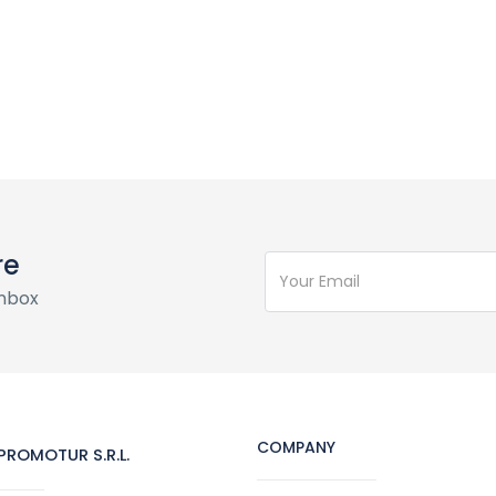
re
inbox
COMPANY
ROMOTUR S.R.L.