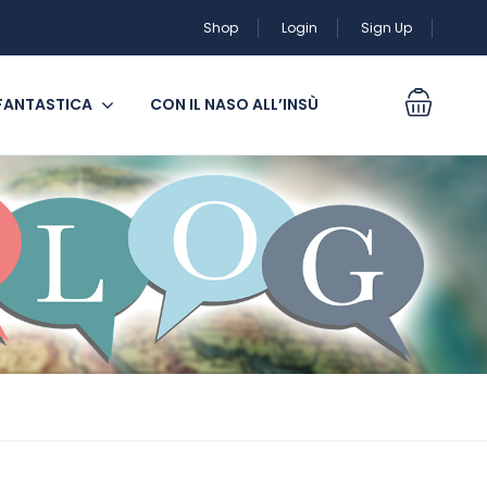
Shop
Login
Sign Up
 FANTASTICA
CON IL NASO ALL’INSÙ