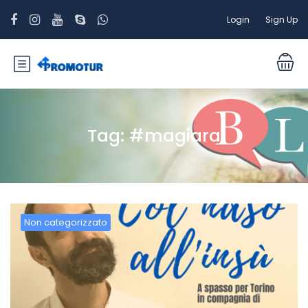
Login
Sign Up
Tag:
#magiara
Non categorizzato