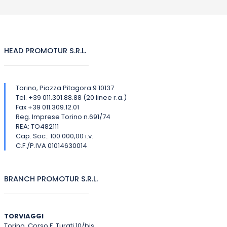
HEAD PROMOTUR S.R.L.
Torino, Piazza Pitagora 9 10137
Tel. +39 011.301.88.88 (20 linee r.a.)
Fax +39 011.309.12.01
Reg. Imprese Torino n.691/74
REA: TO482111
Cap. Soc.: 100.000,00 i.v.
C.F./P.IVA 01014630014
BRANCH PROMOTUR S.R.L.
TORVIAGGI
Torino, Corso F. Turati 10/bis