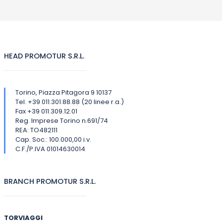
HEAD PROMOTUR S.R.L.
Torino, Piazza Pitagora 9 10137
Tel. +39 011.301.88.88 (20 linee r.a.)
Fax +39 011.309.12.01
Reg. Imprese Torino n.691/74
REA: TO482111
Cap. Soc.: 100.000,00 i.v.
C.F./P.IVA 01014630014
BRANCH PROMOTUR S.R.L.
TORVIAGGI