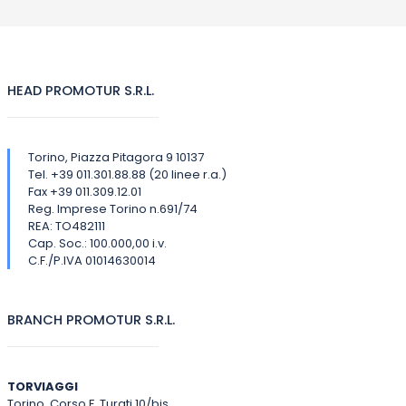
HEAD PROMOTUR S.R.L.
Torino, Piazza Pitagora 9 10137
Tel. +39 011.301.88.88 (20 linee r.a.)
Fax +39 011.309.12.01
Reg. Imprese Torino n.691/74
REA: TO482111
Cap. Soc.: 100.000,00 i.v.
C.F./P.IVA 01014630014
BRANCH PROMOTUR S.R.L.
TORVIAGGI
Torino, Corso F. Turati 10/bis