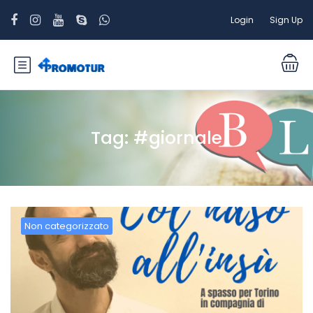
Login
Sign Up
Tag:
#giornale
Non categorizzato