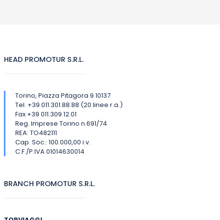
HEAD PROMOTUR S.R.L.
Torino, Piazza Pitagora 9 10137
Tel. +39 011.301.88.88 (20 linee r.a.)
Fax +39 011.309.12.01
Reg. Imprese Torino n.691/74
REA: TO482111
Cap. Soc.: 100.000,00 i.v.
C.F./P.IVA 01014630014
BRANCH PROMOTUR S.R.L.
TORVIAGGI