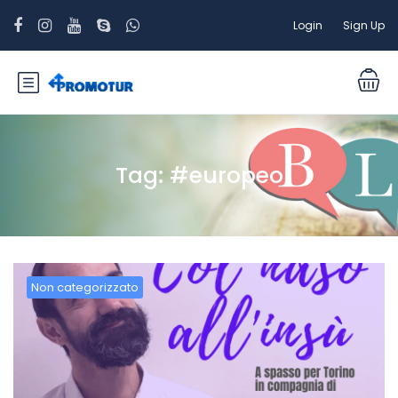
Login
Sign Up
Tag:
#europeo
Non categorizzato