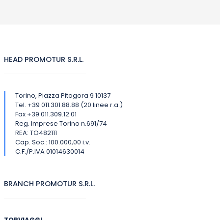
HEAD PROMOTUR S.R.L.
Torino, Piazza Pitagora 9 10137
Tel. +39 011.301.88.88 (20 linee r.a.)
Fax +39 011.309.12.01
Reg. Imprese Torino n.691/74
REA: TO482111
Cap. Soc.: 100.000,00 i.v.
C.F./P.IVA 01014630014
BRANCH PROMOTUR S.R.L.
TORVIAGGI