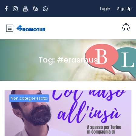
Login
Sign Up
Tag:
#erasmus
Non categorizzato