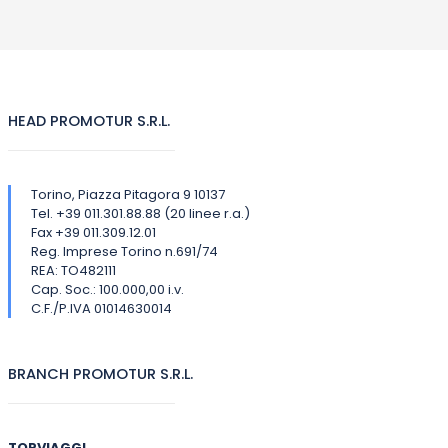
HEAD PROMOTUR S.R.L.
Torino, Piazza Pitagora 9 10137
Tel. +39 011.301.88.88 (20 linee r.a.)
Fax +39 011.309.12.01
Reg. Imprese Torino n.691/74
REA: TO482111
Cap. Soc.: 100.000,00 i.v.
C.F./P.IVA 01014630014
BRANCH PROMOTUR S.R.L.
TORVIAGGI