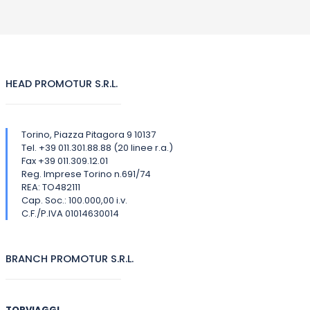
HEAD PROMOTUR S.R.L.
Torino, Piazza Pitagora 9 10137
Tel. +39 011.301.88.88 (20 linee r.a.)
Fax +39 011.309.12.01
Reg. Imprese Torino n.691/74
REA: TO482111
Cap. Soc.: 100.000,00 i.v.
C.F./P.IVA 01014630014
BRANCH PROMOTUR S.R.L.
TORVIAGGI