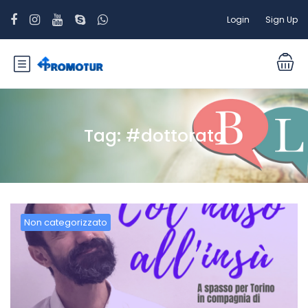
Login
Sign Up
Tag:
#dottorato
Non categorizzato