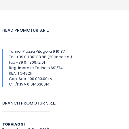
HEAD PROMOTUR S.R.L.
Torino, Piazza Pitagora 9 10137
Tel. +39 011.301.88.88 (20 linee r.a.)
Fax +39 011.309.12.01
Reg. Imprese Torino n.691/74
REA: TO482111
Cap. Soc.: 100.000,00 i.v.
C.F./P.IVA 01014630014
BRANCH PROMOTUR S.R.L.
TORVIAGGI