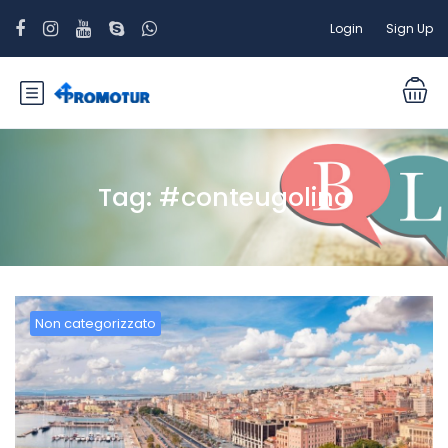
Login
Sign Up
Tag:
#conteugolino
Non categorizzato