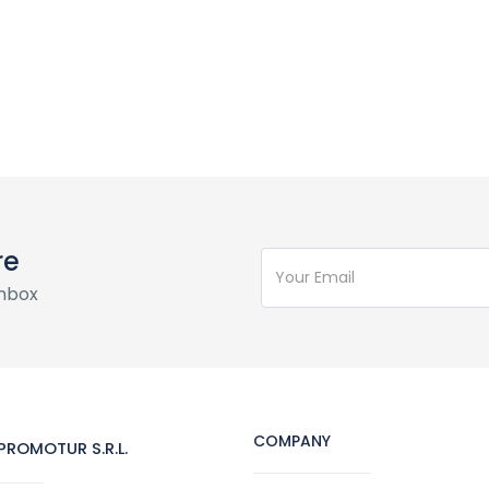
re
inbox
COMPANY
ROMOTUR S.R.L.