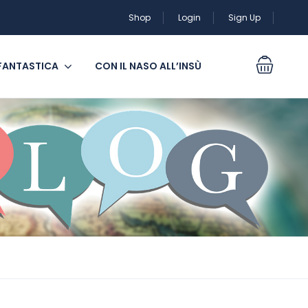
Shop
Login
Sign Up
 FANTASTICA
CON IL NASO ALL’INSÙ