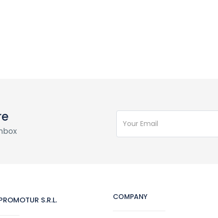
re
inbox
COMPANY
ROMOTUR S.R.L.