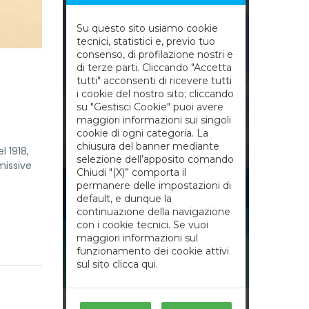
l 1918,
missive