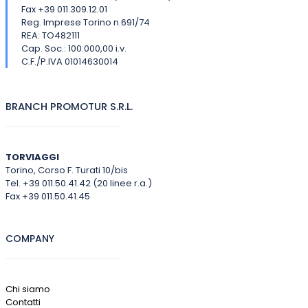
Fax +39 011.309.12.01
Reg. Imprese Torino n.691/74
REA: TO482111
Cap. Soc.: 100.000,00 i.v.
C.F./P.IVA 01014630014
BRANCH PROMOTUR S.R.L.
TORVIAGGI
Torino, Corso F. Turati 10/bis
Tel. +39 011.50.41.42 (20 linee r.a.)
Fax +39 011.50.41.45
COMPANY
Chi siamo
Contatti