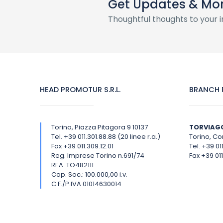
Get Updates & Mo
Thoughtful thoughts to your 
HEAD PROMOTUR S.R.L.
BRANCH P
Torino, Piazza Pitagora 9 10137
TORVIAG
Tel. +39 011.301.88.88 (20 linee r.a.)
Torino, Cor
Fax +39 011.309.12.01
Tel. +39 01
Reg. Imprese Torino n.691/74
Fax +39 011
REA: TO482111
Cap. Soc.: 100.000,00 i.v.
C.F./P.IVA 01014630014