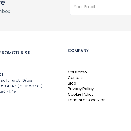
re
inbox
COMPANY
ROMOTUR S.R.L.
Chi siamo
GI
Contatti
so F. Turati 10/bis
Blog
1.50.41.42 (20 linee r.a.)
Privacy Policy
.50.41.45
Cookie Policy
Termini e Condizioni