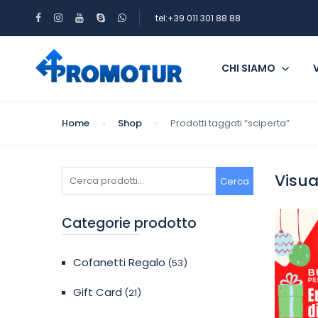
tel:+39 011 301 88 88
CHI SIAMO
Home
Shop
Prodotti taggati “sciperta”
Cerca:
Visua
Cerca
Categorie prodotto
Cofanetti Regalo
(53)
Gift Card
(21)