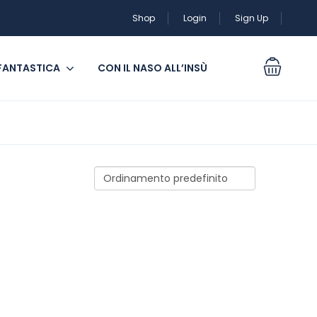
Shop
Login
Sign Up
 FANTASTICA
CON IL NASO ALL’INSÙ