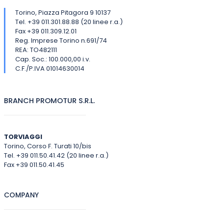
Torino, Piazza Pitagora 9 10137
Tel. +39 011.301.88.88 (20 linee r.a.)
Fax +39 011.309.12.01
Reg. Imprese Torino n.691/74
REA: TO482111
Cap. Soc.: 100.000,00 i.v.
C.F./P.IVA 01014630014
BRANCH PROMOTUR S.R.L.
TORVIAGGI
Torino, Corso F. Turati 10/bis
Tel. +39 011.50.41.42 (20 linee r.a.)
Fax +39 011.50.41.45
COMPANY