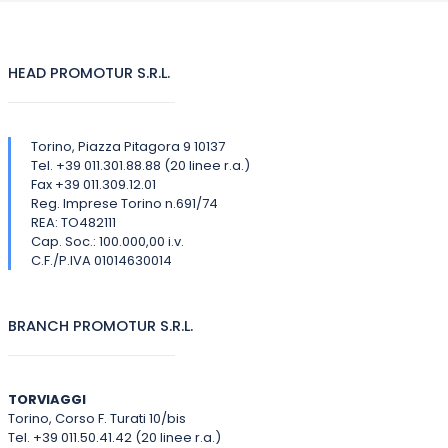
HEAD PROMOTUR S.R.L.
Torino, Piazza Pitagora 9 10137
Tel. +39 011.301.88.88 (20 linee r.a.)
Fax +39 011.309.12.01
Reg. Imprese Torino n.691/74
REA: TO482111
Cap. Soc.: 100.000,00 i.v.
C.F./P.IVA 01014630014
BRANCH PROMOTUR S.R.L.
TORVIAGGI
Torino, Corso F. Turati 10/bis
Tel. +39 011.50.41.42 (20 linee r.a.)