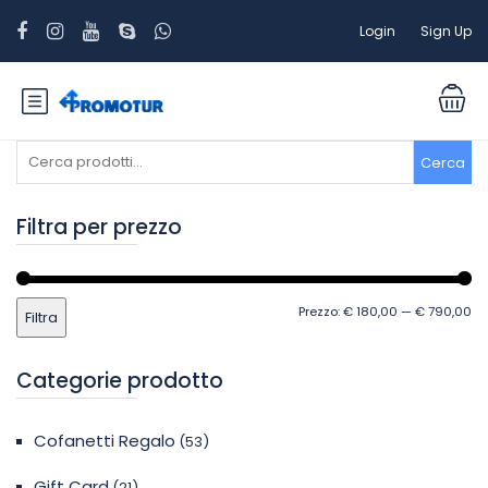
Login
Sign Up
Cerca:
Cerca
Filtra per prezzo
Pr
Pr
Prezzo:
€ 180,00
—
€ 790,00
Filtra
Mi
M
Categorie prodotto
Cofanetti Regalo
(53)
Gift Card
(21)