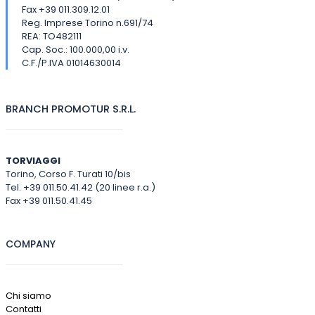
Fax +39 011.309.12.01
Reg. Imprese Torino n.691/74
REA: TO482111
Cap. Soc.: 100.000,00 i.v.
C.F./P.IVA 01014630014
BRANCH PROMOTUR S.R.L.
TORVIAGGI
Torino, Corso F. Turati 10/bis
Tel. +39 011.50.41.42 (20 linee r.a.)
Fax +39 011.50.41.45
COMPANY
Chi siamo
Contatti