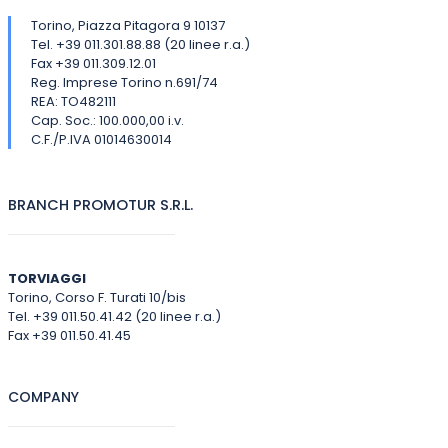
Torino, Piazza Pitagora 9 10137
Tel. +39 011.301.88.88 (20 linee r.a.)
Fax +39 011.309.12.01
Reg. Imprese Torino n.691/74
REA: TO482111
Cap. Soc.: 100.000,00 i.v.
C.F./P.IVA 01014630014
BRANCH PROMOTUR S.R.L.
TORVIAGGI
Torino, Corso F. Turati 10/bis
Tel. +39 011.50.41.42 (20 linee r.a.)
Fax +39 011.50.41.45
COMPANY