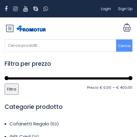
Login
Sign Up
Cerca:
Cerca
Filtra per prezzo
Pr
Pr
Prezzo:
€ 0,00
—
€ 400,00
Filtra
Mi
M
Categorie prodotto
Cofanetti Regalo
(53)
Gift Card
(21)