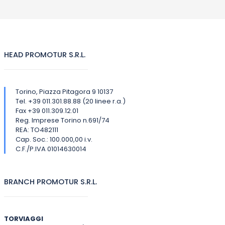
HEAD PROMOTUR S.R.L.
Torino, Piazza Pitagora 9 10137
Tel. +39 011.301.88.88 (20 linee r.a.)
Fax +39 011.309.12.01
Reg. Imprese Torino n.691/74
REA: TO482111
Cap. Soc.: 100.000,00 i.v.
C.F./P.IVA 01014630014
BRANCH PROMOTUR S.R.L.
TORVIAGGI