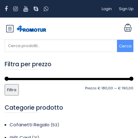
Login
Sign Up
Cerca:
Cerca
Filtra per prezzo
Pr
Pr
Prezzo:
€ 180,00
—
€ 190,00
Filtra
Mi
M
Categorie prodotto
Cofanetti Regalo
(53)
Gift Card
(21)