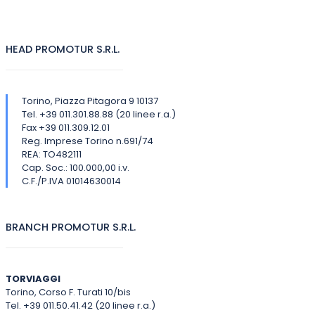
HEAD PROMOTUR S.R.L.
Torino, Piazza Pitagora 9 10137
Tel. +39 011.301.88.88 (20 linee r.a.)
Fax +39 011.309.12.01
Reg. Imprese Torino n.691/74
REA: TO482111
Cap. Soc.: 100.000,00 i.v.
C.F./P.IVA 01014630014
BRANCH PROMOTUR S.R.L.
TORVIAGGI
Torino, Corso F. Turati 10/bis
Tel. +39 011.50.41.42 (20 linee r.a.)