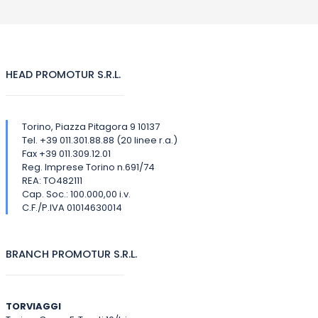
HEAD PROMOTUR S.R.L.
Torino, Piazza Pitagora 9 10137
Tel. +39 011.301.88.88 (20 linee r.a.)
Fax +39 011.309.12.01
Reg. Imprese Torino n.691/74
REA: TO482111
Cap. Soc.: 100.000,00 i.v.
C.F./P.IVA 01014630014
BRANCH PROMOTUR S.R.L.
TORVIAGGI