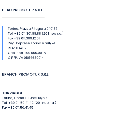
HEAD PROMOTUR S.R.L.
Torino, Piazza Pitagora 9 10137
Tel. +39 011.301.88.88 (20 linee r.a.)
Fax +39 011.309.12.01
Reg. Imprese Torino n.691/74
REA: TO482111
Cap. Soc.: 100.000,00 i.v.
C.F./P.IVA 01014630014
BRANCH PROMOTUR S.R.L.
TORVIAGGI
Torino, Corso F. Turati 10/bis
Tel. +39 011.50.41.42 (20 linee r.a.)
Fax +39 011.50.41.45