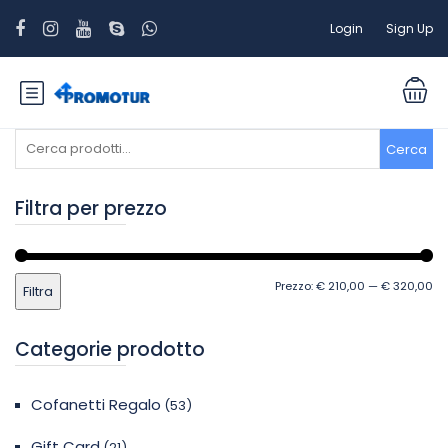
Login
Sign Up
Cerca:
Cerca
Filtra per prezzo
Pr
Pr
Prezzo:
€ 210,00
—
€ 320,00
Filtra
Mi
M
Categorie prodotto
Cofanetti Regalo
(53)
Gift Card
(21)